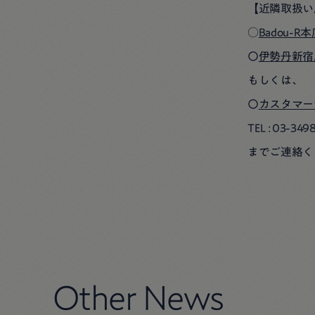
【近隣取扱い
○
Badou-R
〇
伊勢丹新宿
もしくは、
〇
カスタマー
TEL : 03-
までご連絡く
Other News