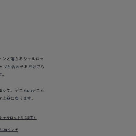
トンと落ちるシャルロッ
シャツと合わせるだけでも
す。
織って。デニムonデニム
か上品になります。
シャルロット5（加工）
8-34インチ