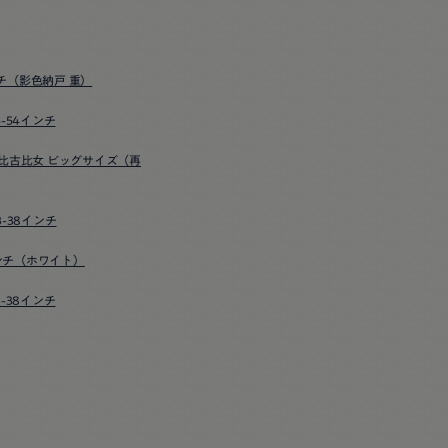
ンチ（影色納戸 重）
5-54インチ
比古比女 ビッグサイズ（再
3-38インチ
インチ（ホワイト）
3-38インチ