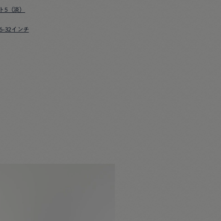
ト5（淡）
6-32インチ