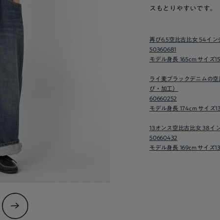
スもとりやすいです。
再び6.5空比古比女 54イ
50360681
モデル身長 165cm サイズ1
ライ麦ブラックデニムの空
び・加工）
60660252
モデル身長 174cm サイズ1
13オンス空比古比女 38
50660432
モデル身長 169cm サイズ1