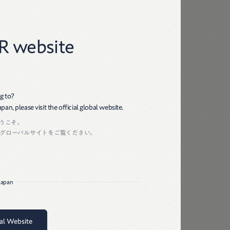
45R
R website
g to?
an, please visit the official global website.
ようこそ。
グローバルサイトをご覧ください。
ツの楽しい着こなし
 Japan
一年中活躍するデニムとTシャツ。
bal Website