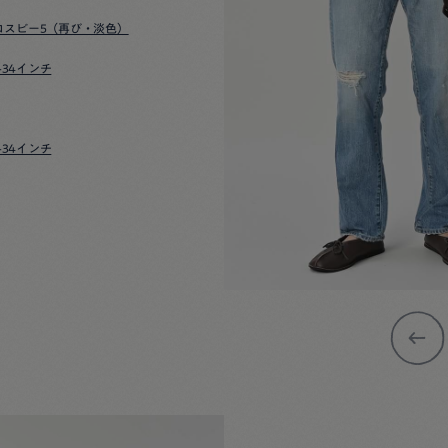
ロスビー5（再び・淡色）
-34インチ
-34インチ