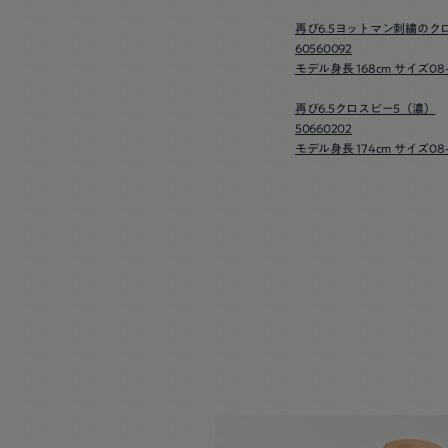
再び6.5ヨットマン刺繍のク
60560092
モデル身長 168cm サイズ08
再び6.5クロスビー5（濃）
50660202
モデル身長 174cm サイズ08