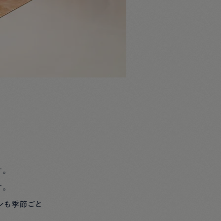
す。
す。
ンも季節ごと