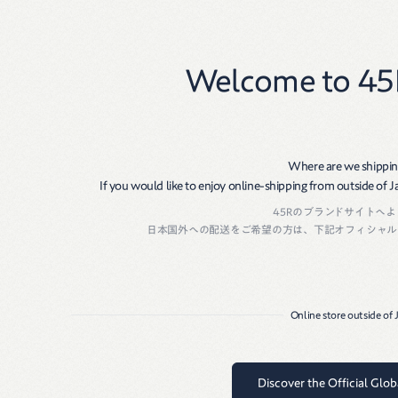
New
Women
Men
Welcome to 45
Where are we shippin
If you would like to enjoy online-shipping from outside of Jap
45Rのブランドサイトへ
日本国外への配送をご希望の方は、下記オフィシャル
Online store outside of
Discover the Official Glo