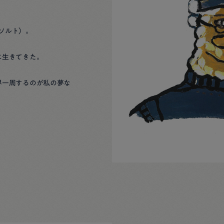
ドソルト）。
に生きてきた。
界一周するのが私の夢な