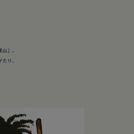
葉山」。
がたり。