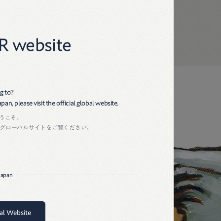
45R
R website
g to?
an, please visit the official global website.
ようこそ。
グローバルサイトをご覧ください。
 Japan
bal Website