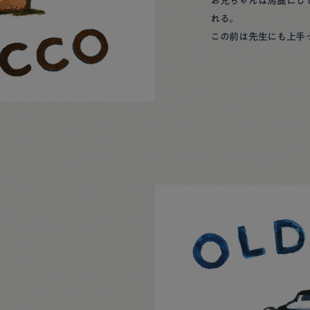
お兄ちゃんは馬鹿にし
れる。
この前は先生にも上手