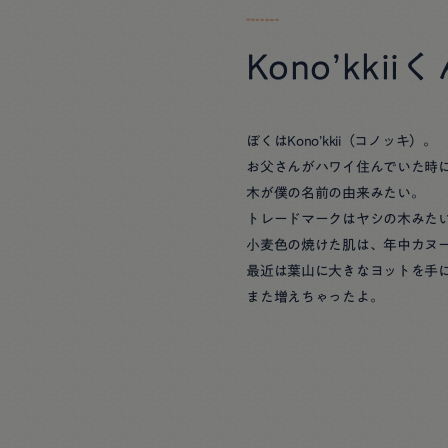
Kono’kkii
ぼくはKono’kkii（コノッキ）。
お父さんがハワイ住んでいた時
木が僕の名前の由来みたい。
トレードマークはヤシの木みた
小麦色の焼けた肌は、年中カヌ
最近は葉山に大きなヨットを手
また増えちゃったよ。