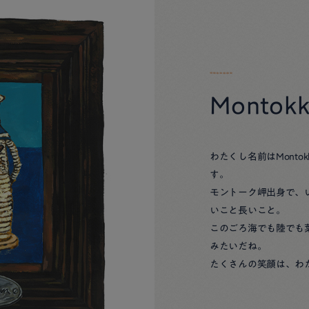
Montok
わたくし名前はMonto
す。
モントーク岬出身で、
いこと長いこと。
このごろ海でも陸でも
みたいだね。
たくさんの笑顔は、わ