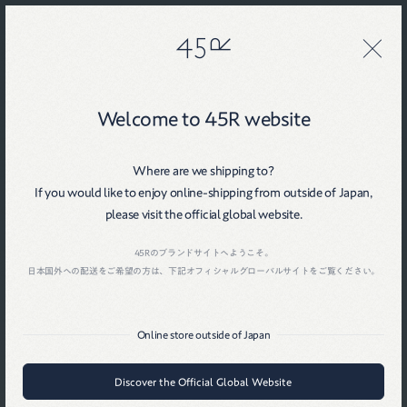
45R
45R
Welcome to 45R website
デニムものがたり
Where are we shipping to?
If you would like to enjoy online-shipping from outside of Japan,
Home
戻る
please visit the official global website.
45Rのブランドサイトへようこそ。
日本国外への配送をご希望の方は、下記オフィシャルグローバルサイトをご覧ください。
Online store outside of Japan
Discover the Official Global Website