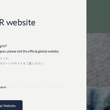
45R
R website
g to?
an, please visit the official global website.
ようこそ。
グローバルサイトをご覧ください。
 Japan
bal Website