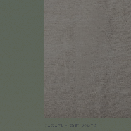
でこぼこ空比古（群青） 2012年頃