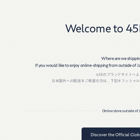
New
Women
Men
Welcome to 45
Where are we shippin
If you would like to enjoy online-shipping from outside of Jap
45Rのブランドサイトへ
日本国外への配送をご希望の方は、下記オフィシャル
Online store outside of
Discover the Official Glo