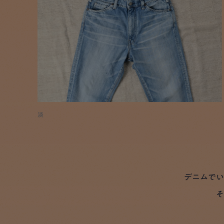
淡
デニムでい
そ