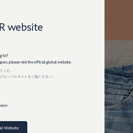
45R
R website
g to?
an, please visit the official global website.
ようこそ。
グローバルサイトをご覧ください。
 Japan
bal Website