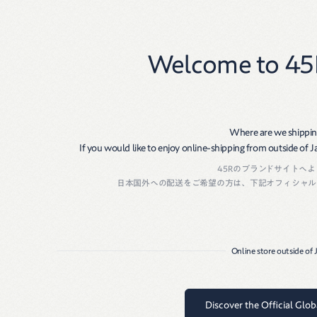
New
Women
Men
Welcome to 45
Where are we shippin
If you would like to enjoy online-shipping from outside of Jap
45Rのブランドサイトへ
日本国外への配送をご希望の方は、下記オフィシャル
Online store outside of
Discover the Official Glo