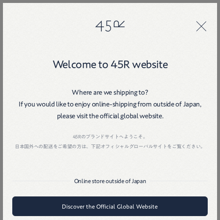
45R
45R
Welcome to 45R website
十 月
二〇二三
Where are we shipping to?
If you would like to enjoy online-shipping from outside of Japan,
Home
戻る
please visit the official global website.
45Rのブランドサイトへようこそ。
日本国外への配送をご希望の方は、下記オフィシャルグローバルサイトをご覧ください。
Online store outside of Japan
Discover the Official Global Website