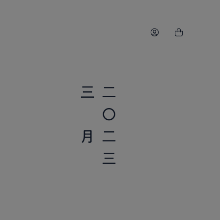
三 月
二〇二三