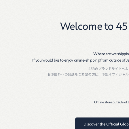
New
Women
Men
Welcome to 45
Where are we shippin
If you would like to enjoy online-shipping from outside of Jap
45Rのブランドサイトへ
日本国外への配送をご希望の方は、下記オフィシャル
Online store outside of
Discover the Official Glo