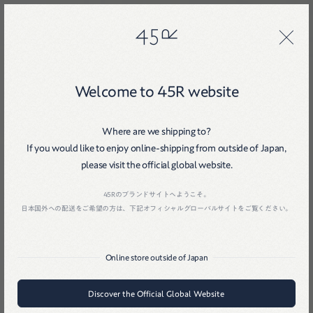
45R
45R
Welcome to 45R website
二 月
二〇二五
Where are we shipping to?
If you would like to enjoy online-shipping from outside of Japan,
Home
戻る
please visit the official global website.
45Rのブランドサイトへようこそ。
日本国外への配送をご希望の方は、下記オフィシャルグローバルサイトをご覧ください。
Online store outside of Japan
Discover the Official Global Website