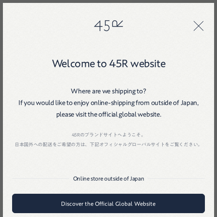
45R
45R
Welcome to 45R website
十二月
二〇二四
Where are we shipping to?
If you would like to enjoy online-shipping from outside of Japan,
Home
戻る
please visit the official global website.
45Rのブランドサイトへようこそ。
日本国外への配送をご希望の方は、下記オフィシャルグローバルサイトをご覧ください。
Online store outside of Japan
Discover the Official Global Website