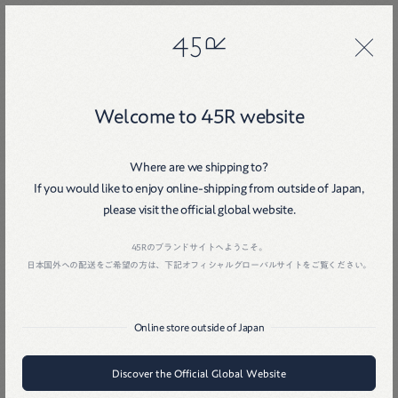
45R
45R
Welcome to 45R website
Where are we shipping to?
If you would like to enjoy online-shipping from outside of Japan,
Home
戻る
please visit the official global website.
45Rのブランドサイトへようこそ。
日本国外への配送をご希望の方は、下記オフィシャルグローバルサイトをご覧ください。
Online store outside of Japan
Discover the Official Global Website