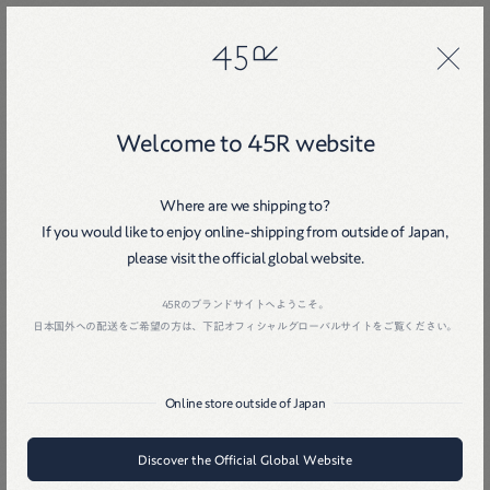
45R
45R
Welcome to 45R website
Where are we shipping to?
If you would like to enjoy online-shipping from outside of Japan,
Home
戻る
please visit the official global website.
45Rのブランドサイトへようこそ。
日本国外への配送をご希望の方は、下記オフィシャルグローバルサイトをご覧ください。
Online store outside of Japan
Discover the Official Global Website