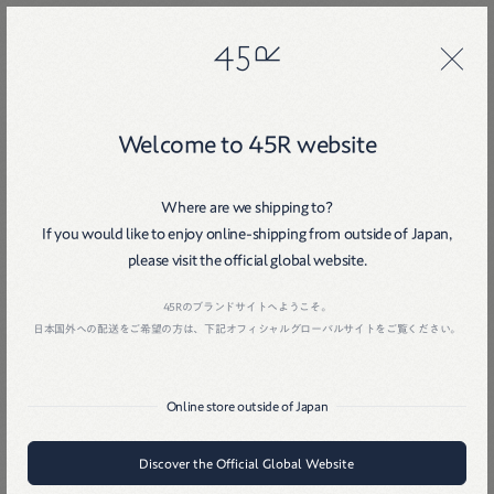
45R
45R
Welcome to 45R website
May 12, 2026
Where are we shipping to?
45Rデニムの成長記録
If you would like to enjoy online-shipping from outside of Japan,
Home
戻る
please visit the official global website.
45Rのブランドサイトへようこそ。
45Rのデニムの成長記録をご紹介します。
数十回も染色を重ねて
日本国外への配送をご希望の方は、下記オフィシャルグローバルサイトをご覧ください。
深いインディゴに染まったデニムが、
経年とともに色褪せ、表
情を刻み、育っていくまで。
時間はかかりますが、共に思い出
を重ねたデニムは
ご自身にとって特別な一着になるはずです。
Online store outside of Japan
ぜひ、ご覧ください。
Discover the Official Global Website
※それぞれの掲載写真は同一製品ではございません。