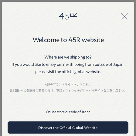
45R
45R
Welcome to 45R website
九 月
二〇二四
Where are we shipping to?
If you would like to enjoy online-shipping from outside of Japan,
Home
戻る
please visit the official global website.
45Rのブランドサイトへようこそ。
日本国外への配送をご希望の方は、下記オフィシャルグローバルサイトをご覧ください。
Online store outside of Japan
Discover the Official Global Website