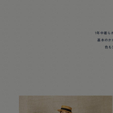
1年中着ら
基本のか
色も