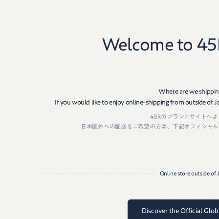
New
Women
Men
Welcome to 45
Where are we shippin
If you would like to enjoy online-shipping from outside of Jap
45Rのブランドサイトへ
日本国外への配送をご希望の方は、下記オフィシャル
Online store outside of
Discover the Official Glo