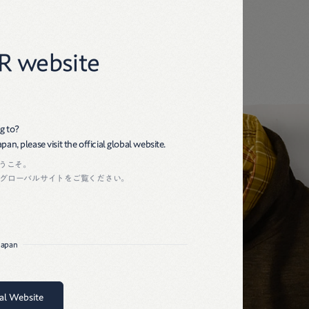
45R
R website
g to?
an, please visit the official global website.
ようこそ。
グローバルサイトをご覧ください。
 Japan
bal Website