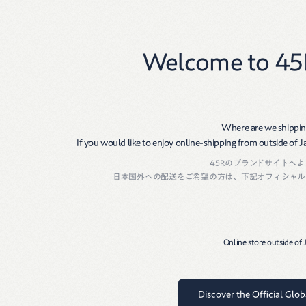
New
Women
Men
Welcome to 45
Where are we shippin
If you would like to enjoy online-shipping from outside of Jap
45Rのブランドサイトへ
日本国外への配送をご希望の方は、下記オフィシャル
Online store outside of
Discover the Official Glo