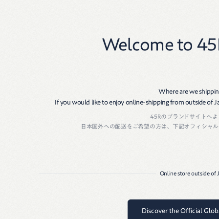
New
Women
Men
Welcome to 45
Where are we shippin
If you would like to enjoy online-shipping from outside of Jap
45Rのブランドサイトへ
日本国外への配送をご希望の方は、下記オフィシャル
Online store outside of
Discover the Official Glo