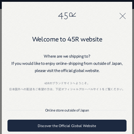
仙台パルコ2店で「Su.zu.mii」開催中です
45R
45R
Welcome to 45R website
Where are we shipping to?
If you would like to enjoy online-shipping from outside of Japan,
Home
戻る
please visit the official global website.
45Rのブランドサイトへようこそ。
日本国外への配送をご希望の方は、下記オフィシャルグローバルサイトをご覧ください。
Online store outside of Japan
Discover the Official Global Website